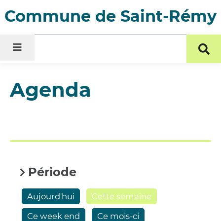
Menu
Contenu
Recherche
Commune de Saint-Rémy
Menu
For
de
rec
Agenda
Période
Aujourd'hui
Cette semaine
Ce week end
Ce mois-ci